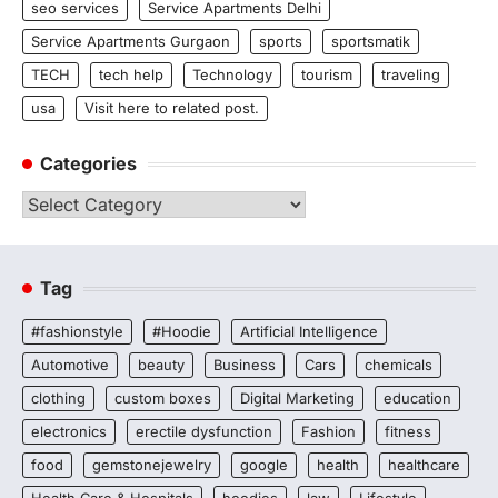
seo services
Service Apartments Delhi
Service Apartments Gurgaon
sports
sportsmatik
TECH
tech help
Technology
tourism
traveling
usa
Visit here to related post.
Categories
Categories
Tag
#fashionstyle
#Hoodie
Artificial Intelligence
Automotive
beauty
Business
Cars
chemicals
clothing
custom boxes
Digital Marketing
education
electronics
erectile dysfunction
Fashion
fitness
food
gemstonejewelry
google
health
healthcare