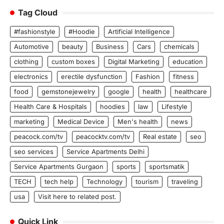
Tag Cloud
#fashionstyle
#Hoodie
Artificial Intelligence
Automotive
beauty
Business
Cars
chemicals
clothing
custom boxes
Digital Marketing
education
electronics
erectile dysfunction
Fashion
fitness
food
gemstonejewelry
google
health
healthcare
Health Care & Hospitals
hoodies
law
Lifestyle
marketing
Medical Device
Men's health
news
peacock.com/tv
peacocktv.com/tv
Real estate
seo
seo services
Service Apartments Delhi
Service Apartments Gurgaon
sports
sportsmatik
TECH
tech help
Technology
tourism
traveling
usa
Visit here to related post.
Quick Link