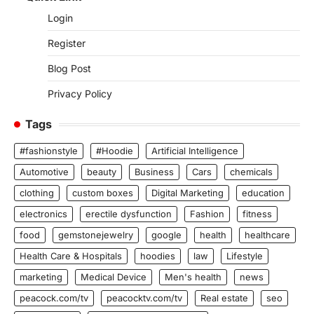
Login
Register
Blog Post
Privacy Policy
Tags
#fashionstyle
#Hoodie
Artificial Intelligence
Automotive
beauty
Business
Cars
chemicals
clothing
custom boxes
Digital Marketing
education
electronics
erectile dysfunction
Fashion
fitness
food
gemstonejewelry
google
health
healthcare
Health Care & Hospitals
hoodies
law
Lifestyle
marketing
Medical Device
Men's health
news
peacock.com/tv
peacocktv.com/tv
Real estate
seo