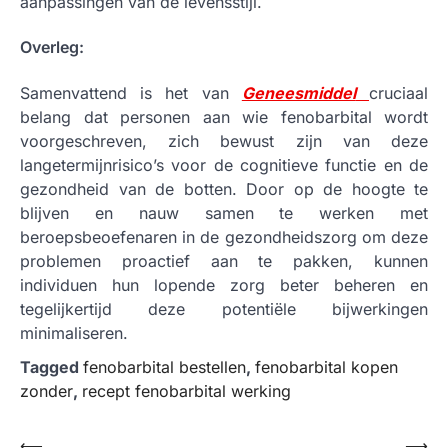
aanpassingen van de levensstijl.
Overleg:
Samenvattend is het van
Geneesmiddel
cruciaal
belang dat personen aan wie fenobarbital wordt
voorgeschreven, zich bewust zijn van deze
langetermijnrisico’s voor de cognitieve functie en de
gezondheid van de botten. Door op de hoogte te
blijven en nauw samen te werken met
beroepsbeoefenaren in de gezondheidszorg om deze
problemen proactief aan te pakken, kunnen
individuen hun lopende zorg beter beheren en
tegelijkertijd deze potentiële bijwerkingen
minimaliseren.
Tagged
fenobarbital bestellen
,
fenobarbital kopen
zonder
,
recept fenobarbital werking
Post
⟵
⟶