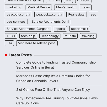
Health Care & Hospitals
hoodies
law
Lifestyle
marketing
Medical Device
Men's health
news
peacock.com/tv
peacocktv.com/tv
Real estate
seo
seo services
Service Apartments Delhi
Service Apartments Gurgaon
sports
sportsmatik
TECH
tech help
Technology
tourism
traveling
usa
Visit here to related post.
Latest Posts
Complete Guide to Finding Trusted Companionship
Services Online in Beirut
Mercedes Hash: Why It’s a Premium Choice for
Canadian Cannabis Lovers
Slot Games Free Online That Anyone Can Enjoy
Why Homeowners Are Turning To Professional Lawn
Care Solutions