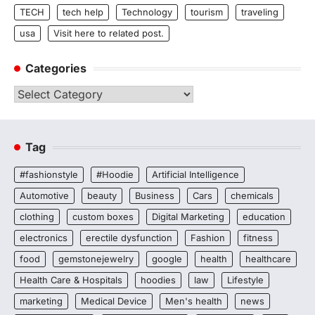
TECH
tech help
Technology
tourism
traveling
usa
Visit here to related post.
Categories
Categories
Tag
#fashionstyle
#Hoodie
Artificial Intelligence
Automotive
beauty
Business
Cars
chemicals
clothing
custom boxes
Digital Marketing
education
electronics
erectile dysfunction
Fashion
fitness
food
gemstonejewelry
google
health
healthcare
Health Care & Hospitals
hoodies
law
Lifestyle
marketing
Medical Device
Men's health
news