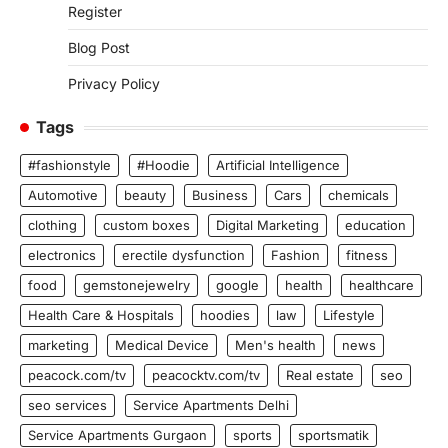
Register
Blog Post
Privacy Policy
Tags
#fashionstyle
#Hoodie
Artificial Intelligence
Automotive
beauty
Business
Cars
chemicals
clothing
custom boxes
Digital Marketing
education
electronics
erectile dysfunction
Fashion
fitness
food
gemstonejewelry
google
health
healthcare
Health Care & Hospitals
hoodies
law
Lifestyle
marketing
Medical Device
Men's health
news
peacock.com/tv
peacocktv.com/tv
Real estate
seo
seo services
Service Apartments Delhi
Service Apartments Gurgaon
sports
sportsmatik