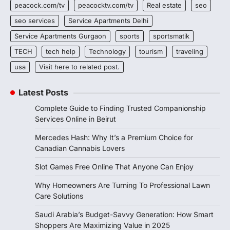
peacock.com/tv
peacocktv.com/tv
Real estate
seo
seo services
Service Apartments Delhi
Service Apartments Gurgaon
sports
sportsmatik
TECH
tech help
Technology
tourism
traveling
usa
Visit here to related post.
Latest Posts
Complete Guide to Finding Trusted Companionship
Services Online in Beirut
Mercedes Hash: Why It’s a Premium Choice for
Canadian Cannabis Lovers
Slot Games Free Online That Anyone Can Enjoy
Why Homeowners Are Turning To Professional Lawn
Care Solutions
Saudi Arabia’s Budget-Savvy Generation: How Smart
Shoppers Are Maximizing Value in 2025