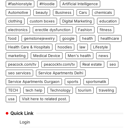
#fashionstyle
#Hoodie
Artificial Intelligence
Automotive
beauty
Business
Cars
chemicals
clothing
custom boxes
Digital Marketing
education
electronics
erectile dysfunction
Fashion
fitness
food
gemstonejewelry
google
health
healthcare
Health Care & Hospitals
hoodies
law
Lifestyle
marketing
Medical Device
Men's health
news
peacock.com/tv
peacocktv.com/tv
Real estate
seo
seo services
Service Apartments Delhi
Service Apartments Gurgaon
sports
sportsmatik
TECH
tech help
Technology
tourism
traveling
usa
Visit here to related post.
Quick Link
Login