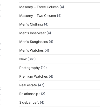
n
Masonry – Three Column
(4)
n
n
Masonry – Two Column
(4)
Men's Clothing
(4)
Men's Innerwear
(4)
Men's Sunglasses
(4)
e
e
Men's Watches
(4)
e
New
(361)
k
Photography
(10)
Premium Watches
(4)
Real estate
(47)
t
Relationship
(12)
e
e
Sidebar Left
(4)
f