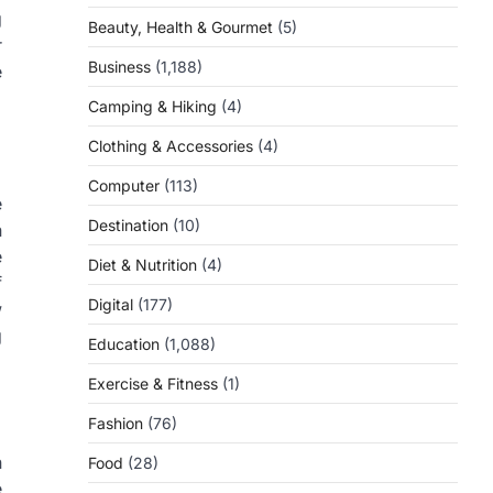
g
Beauty, Health & Gourmet
(5)
r
Business
(1,188)
e
Camping & Hiking
(4)
Clothing & Accessories
(4)
Computer
(113)
e
Destination
(10)
n
e
Diet & Nutrition
(4)
f
Digital
(177)
w
g
Education
(1,088)
Exercise & Fitness
(1)
Fashion
(76)
n
Food
(28)
e