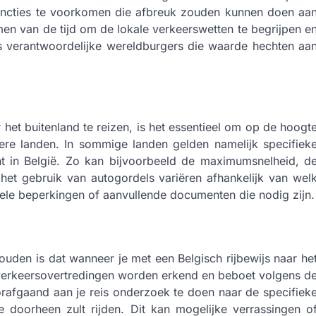
sancties te voorkomen die afbreuk zouden kunnen doen aa
emen van de tijd om de lokale verkeerswetten te begrijpen e
als verantwoordelijke wereldburgers die waarde hechten aa
 het buitenland te reizen, is het essentieel om op de hoogt
dere landen. In sommige landen gelden namelijk specifiek
nt in België. Zo kan bijvoorbeeld de maximumsnelheid, d
s het gebruik van autogordels variëren afhankelijk van wel
uele beperkingen of aanvullende documenten die nodig zijn.
uden is dat wanneer je met een Belgisch rijbewijs naar he
le verkeersovertredingen worden erkend en beboet volgens d
orafgaand aan je reis onderzoek te doen naar de specifiek
e doorheen zult rijden. Dit kan mogelijke verrassingen o