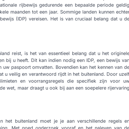
ationale rijbewijs gedurende een bepaalde periode geldi
nkele maanden tot een jaar. Sommige landen kunnen echte
ijbewijs (IDP) vereisen. Het is van cruciaal belang dat u d
and reist, is het van essentieel belang dat u het originel
 bij u heeft. Dit kan indien nodig een IDP, een bewijs va
en uw paspoort omvatten. Bovendien kan het kennen van d
u veilig en verantwoord rijdt in het buitenland. Door uzel
limieten en voorrangsregels die specifiek zijn voor u
 de wet, maar draagt u ook bij aan een soepelere rijervarin
in het buitenland moet je je aan verschillende regels e
emming. Met goed onderzoek vooraf en het naleven van d