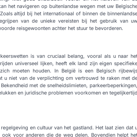
d, kan het navigeren op buitenlandse wegen met uw Belgisch
 Zoals altijd bij het internationaal of binnen de binnenlands
begrijpen van de unieke vereisten bij het gebruik van u
twoorde reisgewoonten achter het stuur te bevorderen.
keerswetten is van cruciaal belang, vooral als u naar he
jden universeel lijken, heeft elk land zijn eigen specifiek
zich moeten houden. In België is een Belgisch rijbewij
aat u niet van de verplichting om vertrouwd te raken met d
 Bekendheid met de snelheidslimieten, parkeerbeperkingen
elukken en juridische problemen voorkomen en tegelijkertij
egelgeving en cultuur van het gastland. Het laat zien dat 
aar ook voor anderen die de weg delen. Bovendien helpt he