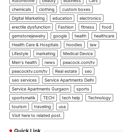
Automotive
beauty
Business
Cars
chemicals
clothing
custom boxes
Digital Marketing
education
electronics
erectile dysfunction
Fashion
fitness
food
gemstonejewelry
google
health
healthcare
Health Care & Hospitals
hoodies
law
Lifestyle
marketing
Medical Device
Men's health
news
peacock.com/tv
peacocktv.com/tv
Real estate
seo
seo services
Service Apartments Delhi
Service Apartments Gurgaon
sports
sportsmatik
TECH
tech help
Technology
tourism
traveling
usa
Visit here to related post.
Quick Link