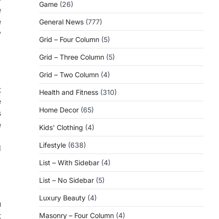
Game
(26)
e
e
General News
(777)
w
Grid – Four Column
(5)
Grid – Three Column
(5)
Grid – Two Column
(4)
t
Health and Fitness
(310)
e
Home Decor
(65)
s
e
Kids' Clothing
(4)
,
Lifestyle
(638)
d
List – With Sidebar
(4)
List – No Sidebar
(5)
Luxury Beauty
(4)
u
t
Masonry – Four Column
(4)