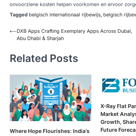
onvoorziene kosten helpen voorkomen en ervoor zorgen
Tagged
belgisch internationaal rijbewijs
,
belgisch rijbe
Post
⟵
DXB Apps Crafting Exemplary Apps Across Dubai,
Abu Dhabi & Sharjah
navigation
Related Posts
X-Ray Flat Pa
Market Analys
Growth, Share
Future Forecas
Where Hope Flourishes: India’s