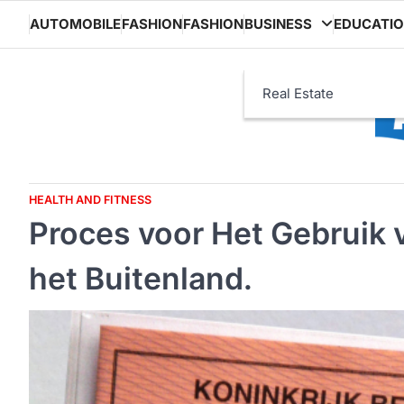
Skip
AUTOMOBILE
FASHION
FASHION
BUSINESS
EDUCATI
to
content
Real Estate
HEALTH AND FITNESS
Proces voor Het Gebruik v
het Buitenland.