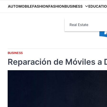
Skip
AUTOMOBILE
FASHION
FASHION
BUSINESS
EDUCATI
to
content
Real Estate
BUSINESS
Reparación de Móviles a D