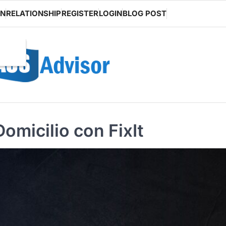
ON
RELATIONSHIP
REGISTER
LOGIN
BLOG POST
omicilio con FixIt