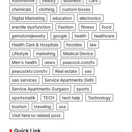
Automotive
beauty
Business
Cars
chemicals
clothing
custom boxes
Digital Marketing
education
electronics
erectile dysfunction
Fashion
fitness
food
gemstonejewelry
google
health
healthcare
Health Care & Hospitals
hoodies
law
Lifestyle
marketing
Medical Device
Men's health
news
peacock.com/tv
peacocktv.com/tv
Real estate
seo
seo services
Service Apartments Delhi
Service Apartments Gurgaon
sports
sportsmatik
TECH
tech help
Technology
tourism
traveling
usa
Visit here to related post.
Quick Link