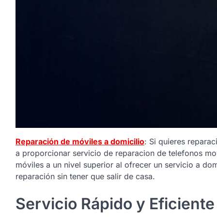
Reparación de móviles a domicilio
: Si quieres repara
a proporcionar servicio de reparacion de telefonos mov
móviles a un nivel superior al ofrecer un servicio a do
reparación sin tener que salir de casa.
Servicio Rápido y Eficiente