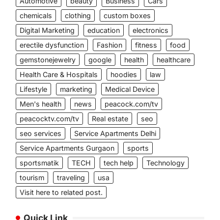
Automotive
beauty
Business
Cars
chemicals
clothing
custom boxes
Digital Marketing
education
electronics
erectile dysfunction
Fashion
fitness
food
gemstonejewelry
google
health
healthcare
Health Care & Hospitals
hoodies
law
Lifestyle
marketing
Medical Device
Men's health
news
peacock.com/tv
peacocktv.com/tv
Real estate
seo
seo services
Service Apartments Delhi
Service Apartments Gurgaon
sports
sportsmatik
TECH
tech help
Technology
tourism
traveling
usa
Visit here to related post.
Quick Link