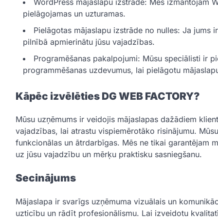
WordPress mājaslapu izstrāde: Mēs izmantojam Word
pielāgojamas un uzturamas.
Pielāgotas mājaslapu izstrāde no nulles: Ja jums ir
pilnībā apmierinātu jūsu vajadzības.
Programēšanas pakalpojumi: Mūsu speciālisti ir p
programmēšanas uzdevumus, lai pielāgotu mājaslapu 
Kāpēc izvēlēties DG WEB FACTORY?
Mūsu uzņēmums ir veidojis mājaslapas dažādiem klient
vajadzības, lai atrastu vispiemērotāko risinājumu. Mūsu
funkcionālas un ātrdarbīgas. Mēs ne tikai garantējam mū
uz jūsu vajadzību un mērķu praktisku sasniegšanu.
Secinājums
Mājaslapa ir svarīgs uzņēmuma vizuālais un komunikācija
uzticību un rādīt profesionālismu. Lai izveidotu kvalita