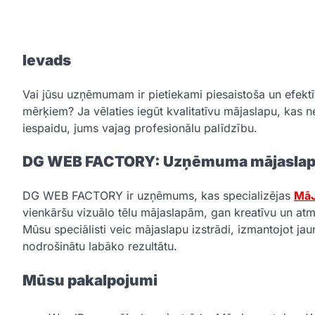
Ievads
Vai jūsu uzņēmumam ir pietiekami piesaistoša un efekt
mērķiem? Ja vēlaties iegūt kvalitatīvu mājaslapu, kas ne 
iespaidu, jums vajag profesionālu palīdzību.
DG WEB FACTORY: Uzņēmuma mājaslapu 
DG WEB FACTORY ir uzņēmums, kas specializējas
MāJ
vienkāršu vizuālo tēlu mājaslapām, gan kreatīvu un at
Mūsu speciālisti veic mājaslapu izstrādi, izmantojot ja
nodrošinātu labāko rezultātu.
Mūsu pakalpojumi