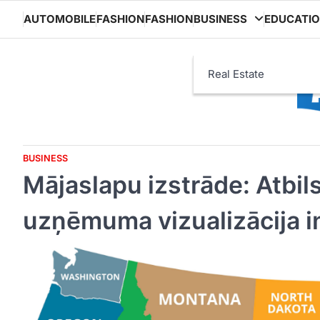
Skip
AUTOMOBILE
FASHION
FASHION
BUSINESS
EDUCATI
to
content
Real Estate
BUSINESS
Mājaslapu izstrāde: Atbil
uzņēmuma vizualizācija i