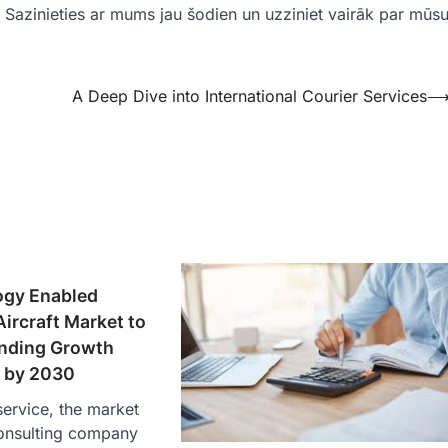
azinieties ar mums jau šodien un uzziniet vairāk par mūs
A Deep Dive into International Courier Services
gy Enabled
Aircraft Market to
nding Growth
% by 2030
ervice, the market
onsulting company