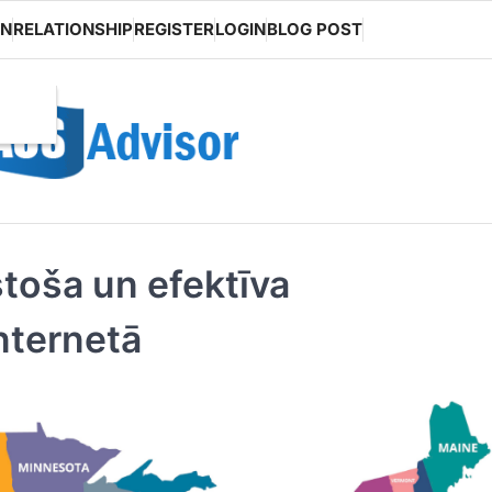
ON
RELATIONSHIP
REGISTER
LOGIN
BLOG POST
stoša un efektīva
nternetā