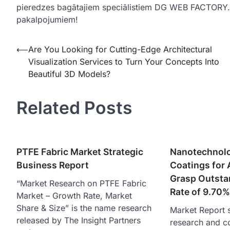
pieredzes bagātajiem speciālistiem DG WEB FACTORY. S
pakalpojumiem!
Post
⟵
Are You Looking for Cutting-Edge Architectural
Visualization Services to Turn Your Concepts Into
navigation
Beautiful 3D Models?
Related Posts
PTFE Fabric Market Strategic
Nanotechnolo
Business Report
Coatings for 
Grasp Outsta
“Market Research on PTFE Fabric
Rate of 9.70
Market – Growth Rate, Market
Share & Size” is the name research
Market Report s
released by The Insight Partners
research and c