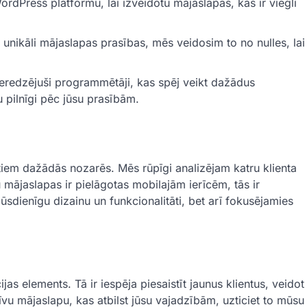
Press platformu, lai izveidotu mājaslapas, kas ir viegli
 unikāli mājaslapas prasības, mēs veidosim to no nulles, lai
ieredzējuši programmētāji, kas spēj veikt dažādus
pilnīgi pēc jūsu prasībām.
iem dažādās nozarēs. Mēs rūpīgi analizējam katru klienta
 mājaslapas ir pielāgotas mobilajām ierīcēm, tās ir
sdienīgu dizainu un funkcionalitāti, bet arī fokusējamies
s elements. Tā ir iespēja piesaistīt jaunus klientus, veidot
tīvu mājaslapu, kas atbilst jūsu vajadzībām, uzticiet to mūsu