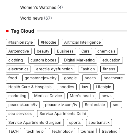
Women's Watches
(4)
World news
(67)
Tag Cloud
#fashionstyle
#Hoodie
Artificial Intelligence
Automotive
beauty
Business
Cars
chemicals
clothing
custom boxes
Digital Marketing
education
electronics
erectile dysfunction
Fashion
fitness
food
gemstonejewelry
google
health
healthcare
Health Care & Hospitals
hoodies
law
Lifestyle
marketing
Medical Device
Men's health
news
peacock.com/tv
peacocktv.com/tv
Real estate
seo
seo services
Service Apartments Delhi
Service Apartments Gurgaon
sports
sportsmatik
TECH
tech help
Technology
tourism
traveling