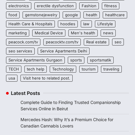
electronics
erectile dysfunction
Fashion
fitness
food
gemstonejewelry
google
health
healthcare
Health Care & Hospitals
hoodies
law
Lifestyle
marketing
Medical Device
Men's health
news
peacock.com/tv
peacocktv.com/tv
Real estate
seo
seo services
Service Apartments Delhi
Service Apartments Gurgaon
sports
sportsmatik
TECH
tech help
Technology
tourism
traveling
usa
Visit here to related post.
Latest Posts
Complete Guide to Finding Trusted Companionship
Services Online in Beirut
Mercedes Hash: Why It’s a Premium Choice for
Canadian Cannabis Lovers