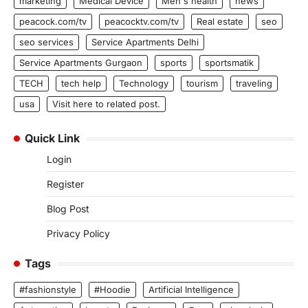
marketing
Medical Device
Men's health
news
peacock.com/tv
peacocktv.com/tv
Real estate
seo
seo services
Service Apartments Delhi
Service Apartments Gurgaon
sports
sportsmatik
TECH
tech help
Technology
tourism
traveling
usa
Visit here to related post.
Quick Link
Login
Register
Blog Post
Privacy Policy
Tags
#fashionstyle
#Hoodie
Artificial Intelligence