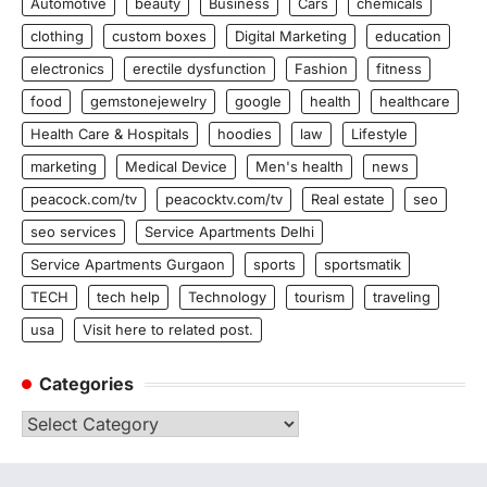
Automotive
beauty
Business
Cars
chemicals
clothing
custom boxes
Digital Marketing
education
electronics
erectile dysfunction
Fashion
fitness
food
gemstonejewelry
google
health
healthcare
Health Care & Hospitals
hoodies
law
Lifestyle
marketing
Medical Device
Men's health
news
peacock.com/tv
peacocktv.com/tv
Real estate
seo
seo services
Service Apartments Delhi
Service Apartments Gurgaon
sports
sportsmatik
TECH
tech help
Technology
tourism
traveling
usa
Visit here to related post.
Categories
Categories