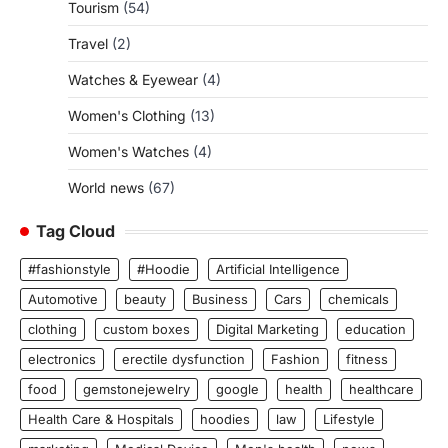
Tourism
(54)
Travel
(2)
Watches & Eyewear
(4)
Women's Clothing
(13)
Women's Watches
(4)
World news
(67)
Tag Cloud
#fashionstyle
#Hoodie
Artificial Intelligence
Automotive
beauty
Business
Cars
chemicals
clothing
custom boxes
Digital Marketing
education
electronics
erectile dysfunction
Fashion
fitness
food
gemstonejewelry
google
health
healthcare
Health Care & Hospitals
hoodies
law
Lifestyle