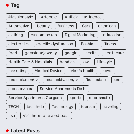
Tag
#fashionstyle
#Hoodie
Artificial Intelligence
Automotive
beauty
Business
Cars
chemicals
clothing
custom boxes
Digital Marketing
education
electronics
erectile dysfunction
Fashion
fitness
food
gemstonejewelry
google
health
healthcare
Health Care & Hospitals
hoodies
law
Lifestyle
marketing
Medical Device
Men's health
news
peacock.com/tv
peacocktv.com/tv
Real estate
seo
seo services
Service Apartments Delhi
Service Apartments Gurgaon
sports
sportsmatik
TECH
tech help
Technology
tourism
traveling
usa
Visit here to related post.
Latest Posts