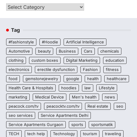
Categories
Tag
#fashionstyle
#Hoodie
Artificial Intelligence
Automotive
beauty
Business
Cars
chemicals
clothing
custom boxes
Digital Marketing
education
electronics
erectile dysfunction
Fashion
fitness
food
gemstonejewelry
google
health
healthcare
Health Care & Hospitals
hoodies
law
Lifestyle
marketing
Medical Device
Men's health
news
peacock.com/tv
peacocktv.com/tv
Real estate
seo
seo services
Service Apartments Delhi
Service Apartments Gurgaon
sports
sportsmatik
TECH
tech help
Technology
tourism
traveling