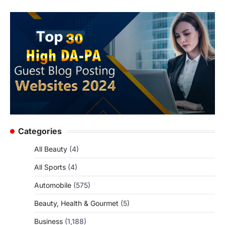
Categories
All Beauty
(4)
All Sports
(4)
Automobile
(575)
Beauty, Health & Gourmet
(5)
Business
(1,188)