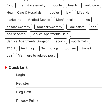
food
gemstonejewelry
google
health
healthcare
Health Care & Hospitals
hoodies
law
Lifestyle
marketing
Medical Device
Men's health
news
peacock.com/tv
peacocktv.com/tv
Real estate
seo
seo services
Service Apartments Delhi
Service Apartments Gurgaon
sports
sportsmatik
TECH
tech help
Technology
tourism
traveling
usa
Visit here to related post.
Quick Link
Login
Register
Blog Post
Privacy Policy