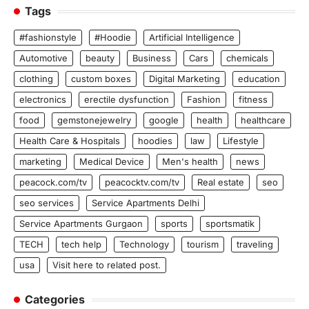
Tags
#fashionstyle
#Hoodie
Artificial Intelligence
Automotive
beauty
Business
Cars
chemicals
clothing
custom boxes
Digital Marketing
education
electronics
erectile dysfunction
Fashion
fitness
food
gemstonejewelry
google
health
healthcare
Health Care & Hospitals
hoodies
law
Lifestyle
marketing
Medical Device
Men's health
news
peacock.com/tv
peacocktv.com/tv
Real estate
seo
seo services
Service Apartments Delhi
Service Apartments Gurgaon
sports
sportsmatik
TECH
tech help
Technology
tourism
traveling
usa
Visit here to related post.
Categories