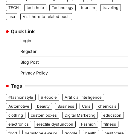
TECH
tech help
Technology
tourism
traveling
usa
Visit here to related post.
Quick Link
Login
Register
Blog Post
Privacy Policy
Tags
#fashionstyle
#Hoodie
Artificial Intelligence
Automotive
beauty
Business
Cars
chemicals
clothing
custom boxes
Digital Marketing
education
electronics
erectile dysfunction
Fashion
fitness
food
gemstonejewelry
google
health
healthcare