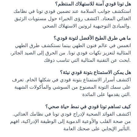
هل تونا قودي آمنة للاستهلاك المنتظم؟
استكشف جوانب السلامة عند تضمين قودي تونا في نظامك
الغذائي المعتاد. اكتشف رؤى الخبراء حول مستويات الزئبق
والمبادئ التوجيهية لروتين الاستهلاك الصحي.
ما هي طرق الطبخ الأفضل لتونة قودي؟
انغمس في عالم فنون الطهي بينما نستكشف طرق الطهي
المثالية لتعزيز نكهات قودي تونا. من الحرق إلى الصيد الجائر،
ابحث عن التقنية المثالية التي تناسب ذوقك.
هل يمكن الاستمتاع بتونة قودي نيئة؟
اكتشف أسرار الاستمتاع بتونة قودي في شكلها الخام. تعرف
على سمك التونة المصنوع من السوشي والمأكولات الشهية
التي يقدمها على المائدة.
كيف تساهم تونا قودي في نمط حياة صحي؟
اكتشف الفوائد الصحية لإدراج قودي تونا في نظامك الغذائي.
من صحة القلب والأوعية الدموية إلى الوظيفة الإدراكية، افهم
التأثير الإيجابي على صحتك العامة.