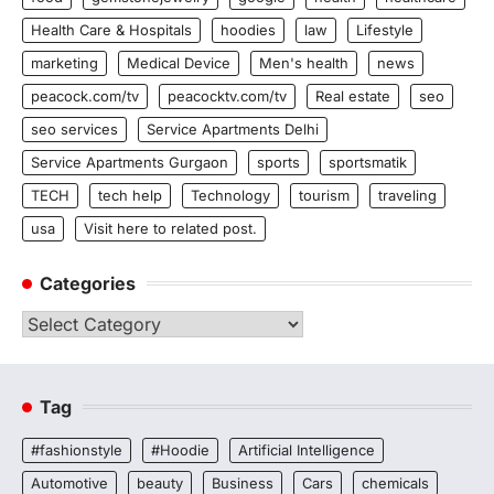
Health Care & Hospitals
hoodies
law
Lifestyle
marketing
Medical Device
Men's health
news
peacock.com/tv
peacocktv.com/tv
Real estate
seo
seo services
Service Apartments Delhi
Service Apartments Gurgaon
sports
sportsmatik
TECH
tech help
Technology
tourism
traveling
usa
Visit here to related post.
Categories
Categories
Tag
#fashionstyle
#Hoodie
Artificial Intelligence
Automotive
beauty
Business
Cars
chemicals