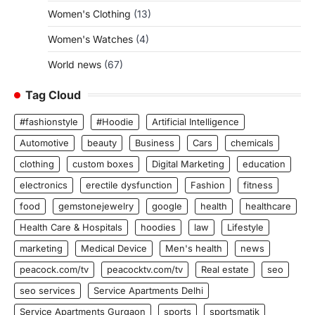
Women's Clothing
(13)
Women's Watches
(4)
World news
(67)
Tag Cloud
#fashionstyle
#Hoodie
Artificial Intelligence
Automotive
beauty
Business
Cars
chemicals
clothing
custom boxes
Digital Marketing
education
electronics
erectile dysfunction
Fashion
fitness
food
gemstonejewelry
google
health
healthcare
Health Care & Hospitals
hoodies
law
Lifestyle
marketing
Medical Device
Men's health
news
peacock.com/tv
peacocktv.com/tv
Real estate
seo
seo services
Service Apartments Delhi
Service Apartments Gurgaon
sports
sportsmatik