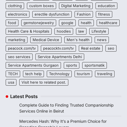
clothing
custom boxes
Digital Marketing
education
electronics
erectile dysfunction
Fashion
fitness
food
gemstonejewelry
google
health
healthcare
Health Care & Hospitals
hoodies
law
Lifestyle
marketing
Medical Device
Men's health
news
peacock.com/tv
peacocktv.com/tv
Real estate
seo
seo services
Service Apartments Delhi
Service Apartments Gurgaon
sports
sportsmatik
TECH
tech help
Technology
tourism
traveling
usa
Visit here to related post.
Latest Posts
Complete Guide to Finding Trusted Companionship
Services Online in Beirut
Mercedes Hash: Why It’s a Premium Choice for