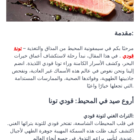
مقدمة:
مرحبًا بكم في سيمفونية المحيط من المذاق والتغذية –
تونة
قودي
. في هذا المقال، نبدأ رحلة لاستكشاف أعماق خيرات
البحر، وكشف الأسرار الكامنة وراء تونا قودي اللذيذة. انضم
إلينا ونحن نغوص في عالم هذه الأسماك غير العادية، ونفحص
جاذبيتها الطهوية، وفوائدها الصحية، والممارسات المستدامة
التي تجعلها خيارًا واعيًا.
أروع صيد في المحيط: قودي تونا
التراث الغني لتونة قودي:
في قلب المحيطات الشاسعة، تفتخر قودي للتونة بتراثها الغني.
اكتشف كيف ظلت هذه السمكة المهيبة جوهرة الطهي لأجيال
عديدة، لتأسر براعم التذوق في جميع أنحاء العالم.